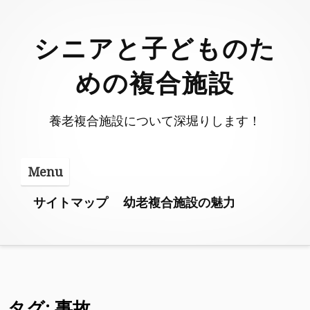
Skip
to
シニアと子どものた
content
めの複合施設
養老複合施設について深堀りします！
Menu
サイトマップ
幼老複合施設の魅力
タグ:
事故