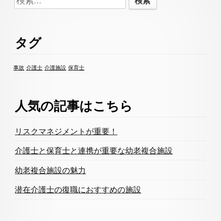
Content
索:
タグ
事故
介護士
介護施設
保育士
人気の記事はこちら
リスクマネジメントが重要！
介護士と保育士と連携が重要な幼老複合施設
幼老複合施設の魅力
潜在介護士の復職におすすめの施設